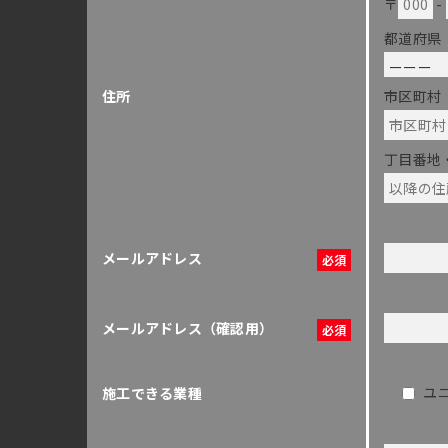
〒
-
都道府県
市区町村
住所
丁目番地
メールアドレス
メールアドレス（確認用）
ユ
施工できる業種