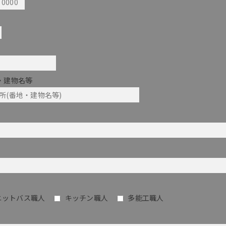
・建物名等
ニットバス職人
キッチン職人
多能工職人