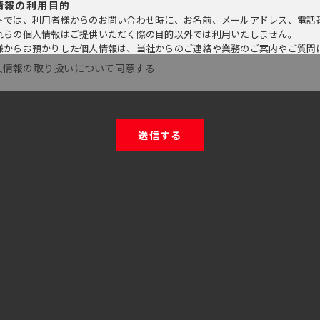
人情報の利用目的
トでは、利用者様からのお問い合わせ時に、お名前、メールアドレス、電話
れらの個人情報はご提供いただく際の目的以外では利用いたしません。
様からお預かりした個人情報は、当社からのご連絡や業務のご案内やご質問
ます。
人情報の取り扱いについて同意する
人情報の第三者への開示・提供の禁止
、お預かりした個人情報を適切に管理し、次のいずれかに該当する場合を除
者様の同意がある場合
者様が希望されるサービスを行なうために当社が業務を委託する業者に対し
に基づき開示することが必要である場合
人情報の安全対策
、個人情報の正確性及び安全性確保のために、セキュリティに万全の対策を
人の照会
様がご本人の個人情報の照会・修正・削除などをご希望される場合には、ご
令、規範の遵守と見直し
、保有する個人情報に関して適用される日本の法令、その他規範を遵守する
す。
okie（クッキー）の使用について