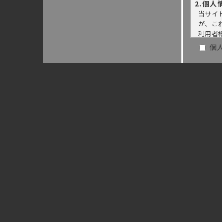
2.個
当サイ
が、こ
利用者
いたし
個
3.個
当社は
・利用
・利用
・法令
4.個
当社は
5.ご本
利用者
6.法
当社は
努めま
7.co